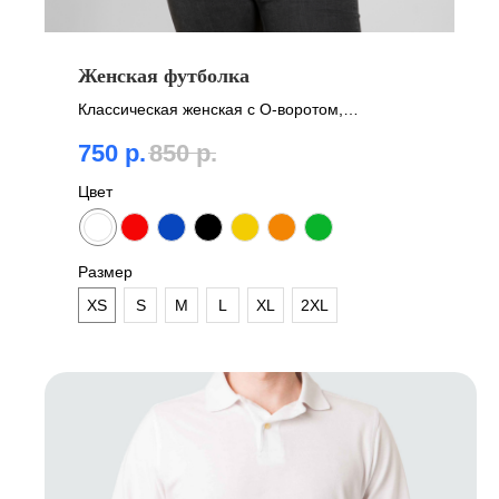
Женская футболка
Классическая женская с О-воротом,
приталенная
750
р.
850
р.
Цвет
Размер
XS
S
M
L
XL
2XL