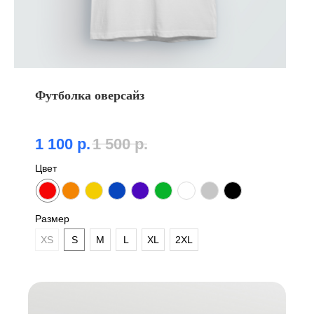
Футболка оверсайз
1 100
р.
1 500
р.
Цвет
Размер
XS
S
M
L
XL
2XL